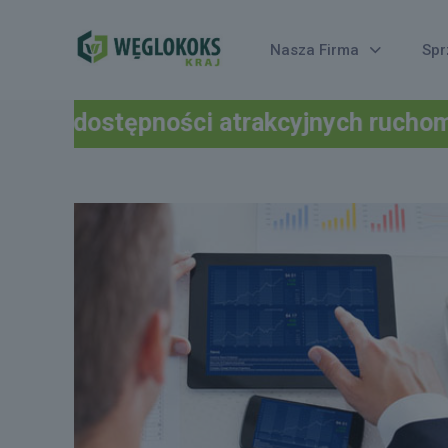
Nasza Firma
Spr
ości atrakcyjnych ruchomości oraz nier