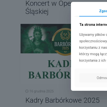
Koncert w Operze
Śląskiej
Zgo
Ta strona inter
Używamy plików c
społecznościowyc
korzystaniu z na
którzy mogą łączy
korzystania z ich 
Odmo
16 grudnia 2025
Kadry Barbórkowe 2025