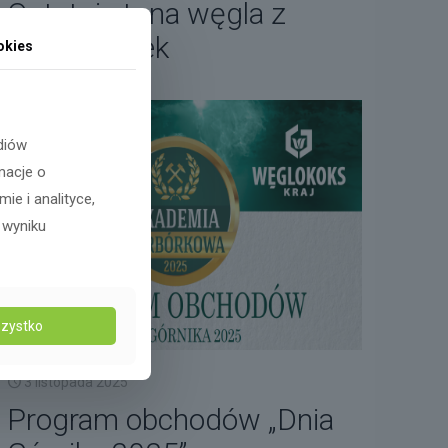
Ostatnia tona węgla z
KWK Bobrek
okies
diów
macje o
e i analityce,
 wyniku
zystko
3 listopada 2025
Program obchodów „Dnia