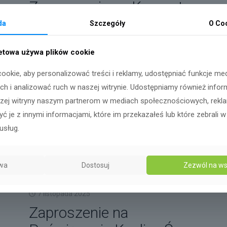
Zaproszenie na Koncert
Kolędowy
da
Szczegóły
O Co
netowa używa plików cookie
ookie, aby personalizować treści i reklamy, udostępniać funkcje me
h i analizować ruch w naszej witrynie. Udostępniamy również infor
szej witryny naszym partnerom w mediach społecznościowych, reklami
ć je z innymi informacjami, które im przekazałeś lub które zebrali w
usług.
wa
Dostosuj
Zezwól na ws
7 listopada 2025
Zaproszenie na