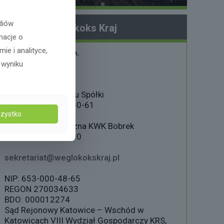
diów
Siedziba Węglokoks Kraj
macje o
e i analityce,
Węglokoks Kraj S.A.
ul. Konstytucji 76,
 wyniku
41-905 Bytom
Sekretariat Zarządu Spółki
T: +48 32 416 21 60-61
zystko
Centrala Telefoniczna KWK Bobrek
T: +48 32 718 10 00
sekretariat@weglokokskraj.pl
NIP: 653-000-48-65
REGON 270034633
BDO: 000012274
Sąd Rejonowy Katowice – Wschód w
Katowicach VIII Wydział Gospodarczy KRS,