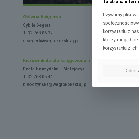
Ta strona inter
Używamy plików c
Główna Księgowa
społecznościowyc
Sybila Segert
korzystaniu z na
T: 32 768 06 32
którzy mogą łączy
s.segert@weglokokskraj.pl
korzystania z ich 
Kierownik działu księgowości i sprawozdawczości
Beata Noczyńska – Matejczyk
Odmo
T: 32 768 06 44
b.noczynska@weglokokskraj.pl