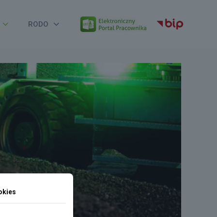
RODO
okies