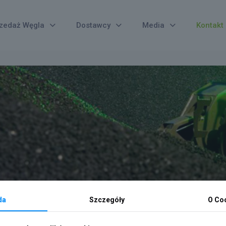
zedaż Węgla
Dostawcy
Media
Kontakt
da
Szczegóły
O Co