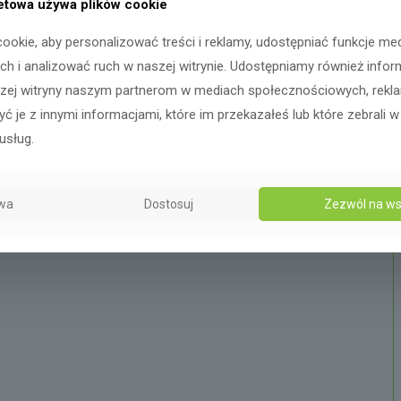
netowa używa plików cookie
ookie, aby personalizować treści i reklamy, udostępniać funkcje me
h i analizować ruch w naszej witrynie. Udostępniamy również infor
szej witryny naszym partnerom w mediach społecznościowych, reklami
ć je z innymi informacjami, które im przekazałeś lub które zebrali w
usług.
wa
Dostosuj
Zezwól na ws