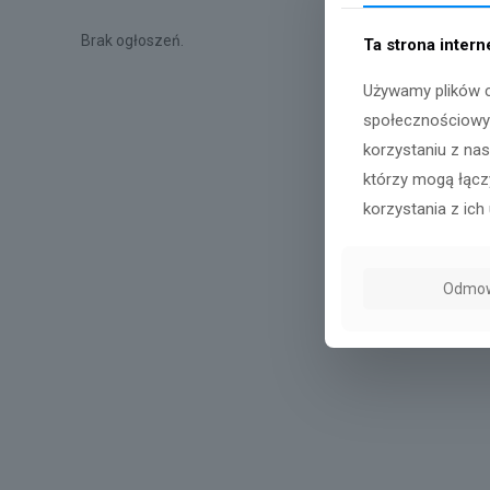
Brak ogłoszeń.
Ta strona inter
Używamy plików c
społecznościowyc
korzystaniu z na
którzy mogą łączy
korzystania z ich 
Odmo