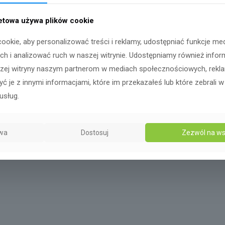
netowa używa plików cookie
ookie, aby personalizować treści i reklamy, udostępniać funkcje me
h i analizować ruch w naszej witrynie. Udostępniamy również infor
szej witryny naszym partnerom w mediach społecznościowych, reklami
ć je z innymi informacjami, które im przekazałeś lub które zebrali w
usług.
wa
Dostosuj
Zezwól na ws