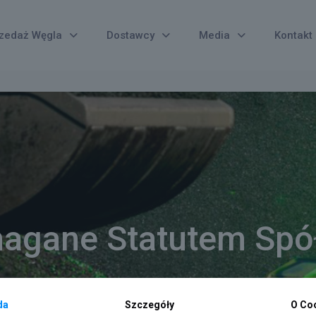
zedaż Węgla
Dostawcy
Media
Kontakt
agane Statutem Spół
da
Szczegóły
O Co