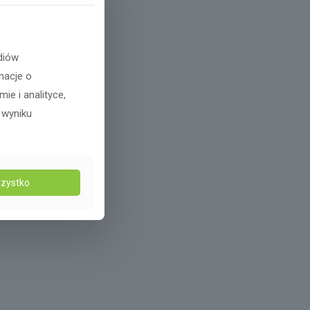
diów
macje o
e i analityce,
 wyniku
zystko