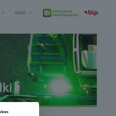
RODO
ki
okies