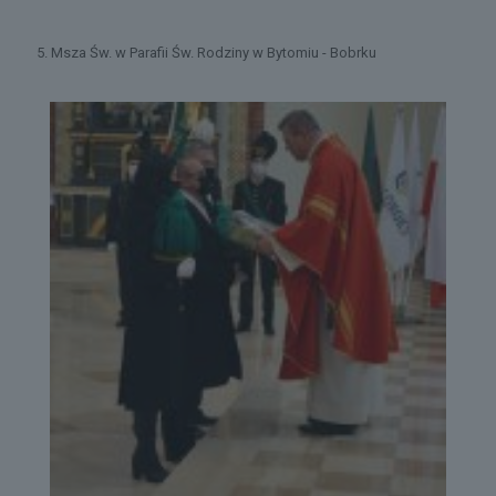
5. Msza Św. w Parafii Św. Rodziny w Bytomiu - Bobrku