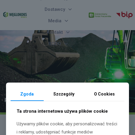
Dostawcy
Media
Kontakt
RODO
Zgoda
Szczegóły
O Cookies
Program obchodów „Dnia Górnika 2023”
Ta strona internetowa używa plików cookie
Używamy plików cookie, aby personalizować treści
15 listopada 2023
i reklamy, udostępniać funkcje mediów